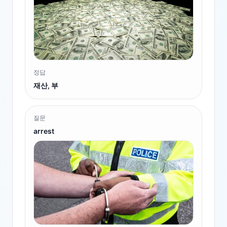
정답
재산, 부
질문
arrest