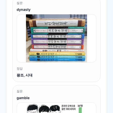
질문
dynasty
정답
왕조, 시대
질문
gamble