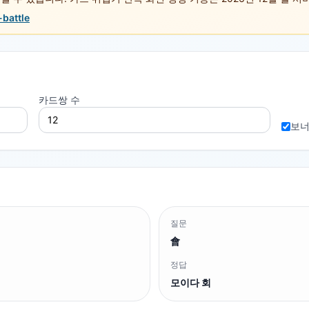
-battle
카드쌍 수
보너
질문
會
정답
모이다 회