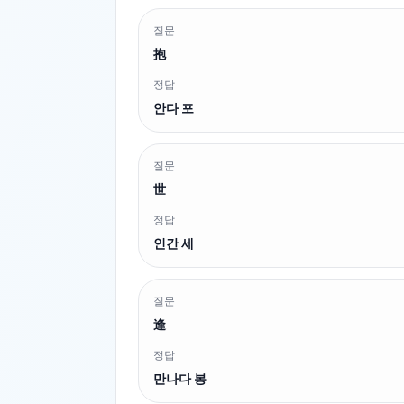
질문
抱
정답
안다 포
질문
世
정답
인간 세
질문
逢
정답
만나다 봉