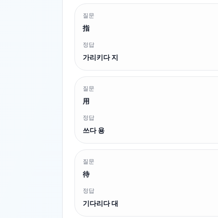
질문
指
정답
가리키다 지
질문
用
정답
쓰다 용
질문
待
정답
기다리다 대