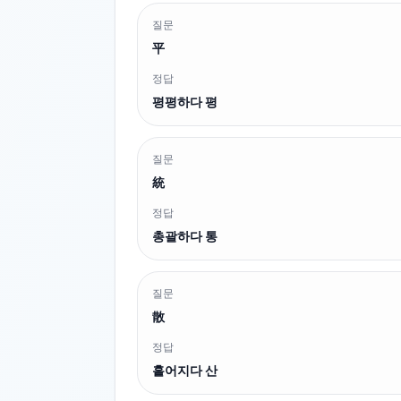
질문
平
정답
평평하다 평
질문
統
정답
총괄하다 통
질문
散
정답
흩어지다 산