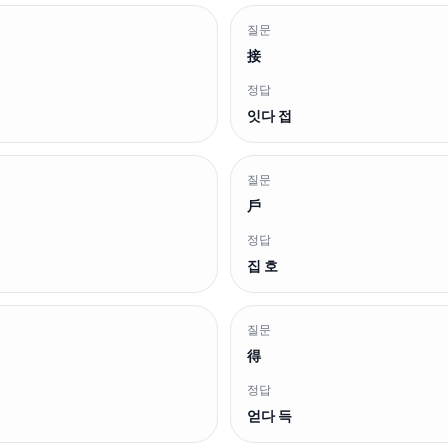
질문
接
정답
잇다 접
질문
戶
정답
집 호
질문
得
정답
얻다 득