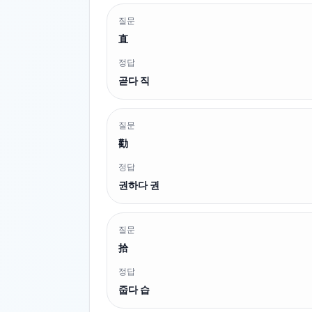
질문
直
정답
곧다 직
질문
勸
정답
권하다 권
질문
拾
정답
줍다 습