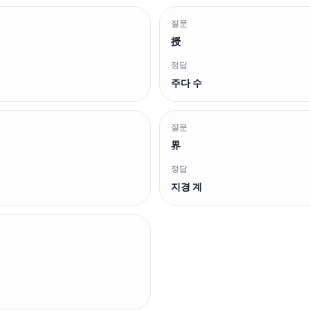
질문
授
정답
주다 수
질문
界
정답
지경 계