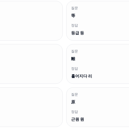
질문
等
정답
등급 등
질문
離
정답
흩어지다 리
질문
原
정답
근원 원