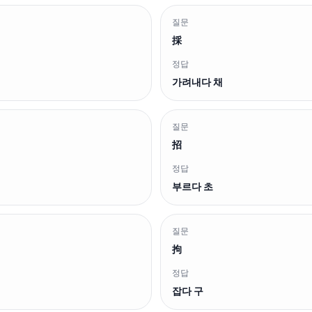
질문
採
정답
가려내다 채
질문
招
정답
부르다 초
질문
拘
정답
잡다 구