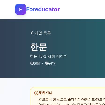
Foreducator
F
게임 목록
한문
한문 10-2 사회 이야기
한문
·
공개
통합 안내
앞으로는 한 세트로 줄다리기·아케이드·카드 매
(/classmate/games/...)는 당분간 계