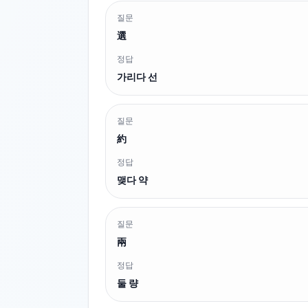
질문
選
정답
가리다 선
질문
約
정답
맺다 약
질문
兩
정답
둘 량