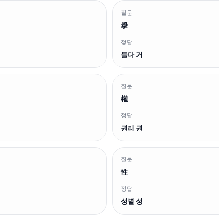
질문
擧
정답
들다 거
질문
權
정답
권리 권
질문
性
정답
성별 성