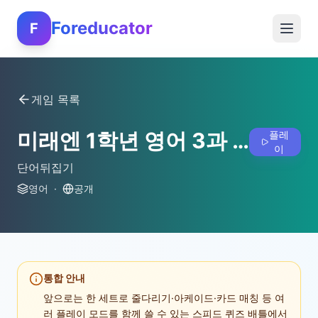
Foreducator
F
게임 목록
미래엔 1학년 영어 3과 단어 - 1
플레
이
단어뒤집기
영어
·
공개
통합 안내
앞으로는 한 세트로 줄다리기·아케이드·카드 매칭 등 여
러 플레이 모드를 함께 쓸 수 있는 스피드 퀴즈 배틀에서