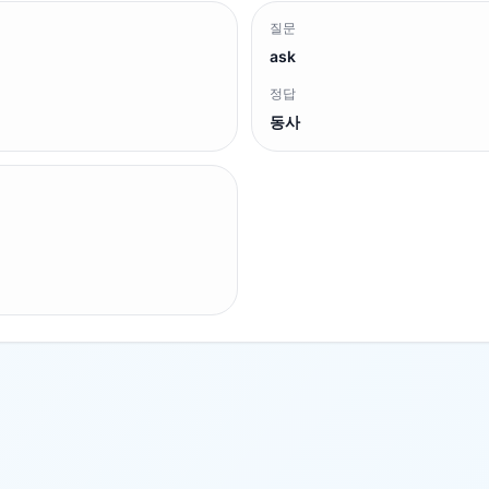
질문
ask
정답
동사