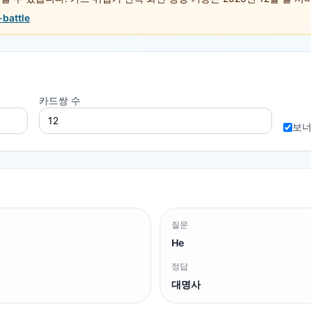
-battle
카드쌍 수
보너
질문
He
정답
대명사