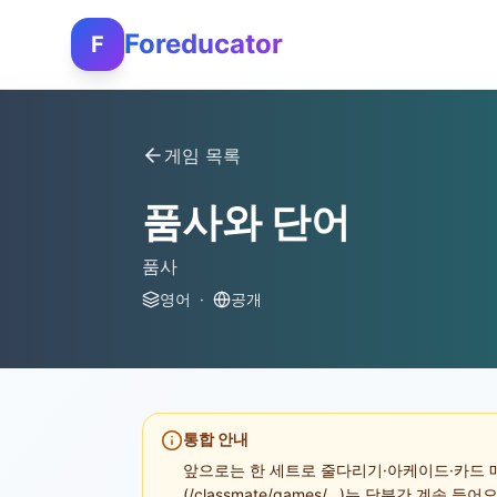
Foreducator
F
게임 목록
품사와 단어
품사
영어
·
공개
통합 안내
앞으로는 한 세트로 줄다리기·아케이드·카드 매
(/classmate/games/...)는 당분간 계