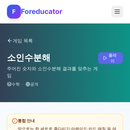
Foreducator
F
게임 목록
소인수분해
플레
이
주어진 숫자와 소인수분해 결과를 맞추는 게
임
수학
·
공개
통합 안내
앞으로는 한 세트로 줄다리기·아케이드·카드 매칭 등 여