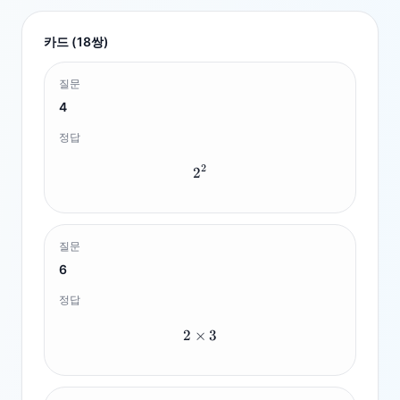
카드 (
18
쌍)
질문
4
정답
2
2
2^2
질문
6
정답
2
×
2 \times 3
3