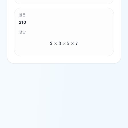
질문
210
정답
2
×
3
×
2 \times 3 \times 5 \times 7
5
×
7