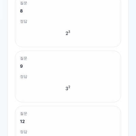
질문
8
정답
3
2
2^3
질문
9
정답
2
3
3^2
질문
12
정답