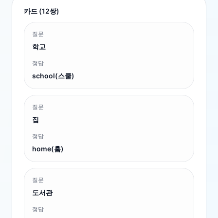
카드 (
12
쌍)
질문
학교
정답
school(스쿨)
질문
집
정답
home(홈)
질문
도서관
정답