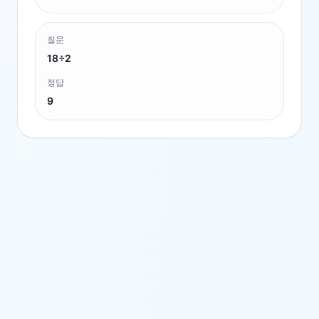
질문
18÷2
정답
9