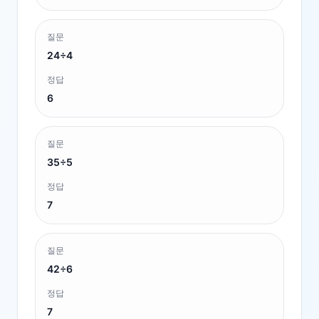
질문
24÷4
정답
6
질문
35÷5
정답
7
질문
42÷6
정답
7