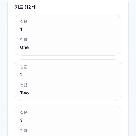
카드 (
12
쌍)
질문
1
정답
One
질문
2
정답
Two
질문
3
정답