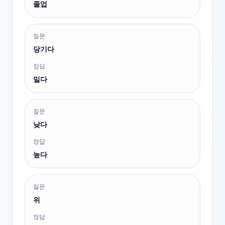
졸업
질문
당기다
정답
밀다
질문
낮다
정답
높다
질문
위
정답