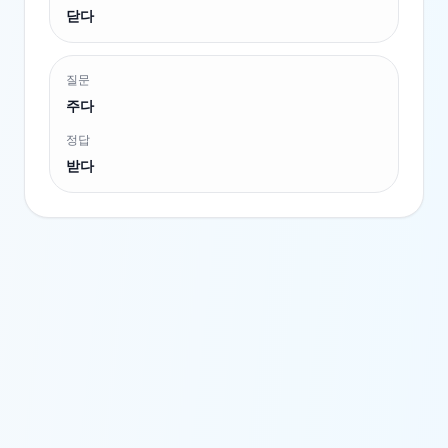
닫다
질문
주다
정답
받다