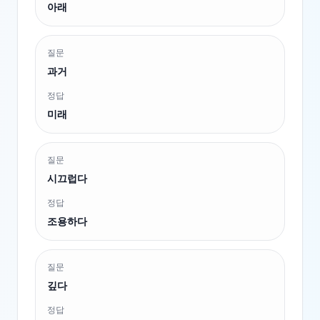
아래
질문
과거
정답
미래
질문
시끄럽다
정답
조용하다
질문
깊다
정답