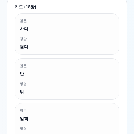
카드 (
16
쌍)
질문
사다
정답
팔다
질문
안
정답
밖
질문
입학
정답