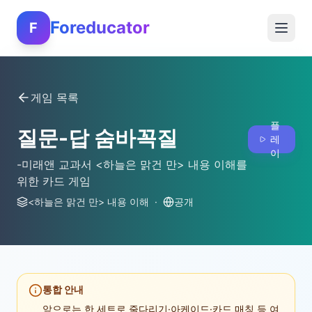
Foreducator
F
게임 목록
플
질문-답 숨바꼭질
레
이
-미래앤 교과서 <하늘은 맑건 만> 내용 이해를
위한 카드 게임
<하늘은 맑건 만> 내용 이해
·
공개
통합 안내
앞으로는 한 세트로 줄다리기·아케이드·카드 매칭 등 여