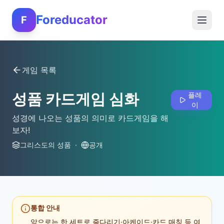
Foreducator
F
게임 목록
성품 카드게임 심화
플레
이
성경에 나오는 성품의 의미로 카드게임을 해
보자!
그리스도의 성품
·
공개
통합 안내
앞으로는 한 세트로 줄다리기·아케이드·카드 매칭 등 여