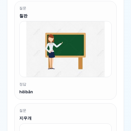
질문
칠판
정답
hēibǎn
질문
지우개