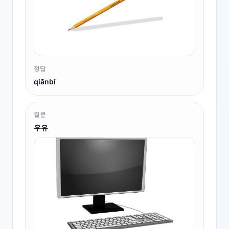
정답
qiānbǐ
질문
우유