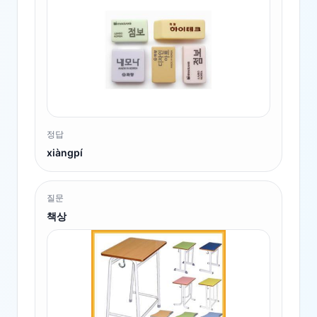
정답
xiàngpí
질문
책상