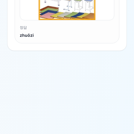
정답
zhuōzi