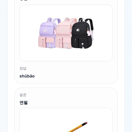
정답
shūbāo
질문
연필