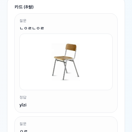
카드 (
8
쌍)
질문
ㄴㅇㄹㄴㅇㄹ
정답
yǐzi
질문
ㅇㄹ