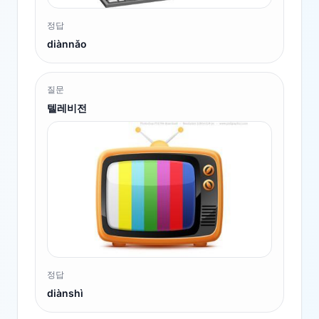
정답
diànnǎo
질문
텔레비전
정답
diànshì