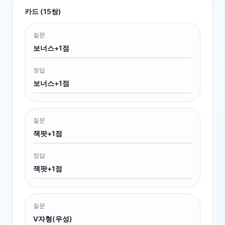
카드 (
15
쌍)
질문
보너스+1점
정답
보너스+1점
질문
잭팟+1점
정답
잭팟+1점
질문
V자형(우성)