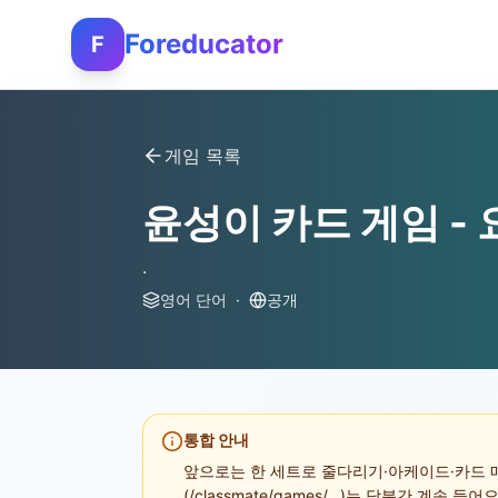
Foreducator
F
게임 목록
윤성이 카드 게임 - 
.
영어 단어
·
공개
통합 안내
앞으로는 한 세트로 줄다리기·아케이드·카드 매
(/classmate/games/...)는 당분간 계