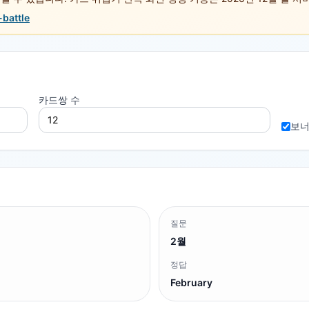
-battle
카드쌍 수
보너
질문
2월
정답
February