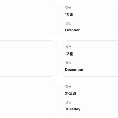
질문
10월
정답
October
질문
12월
정답
December
질문
화요일
정답
Tuesday