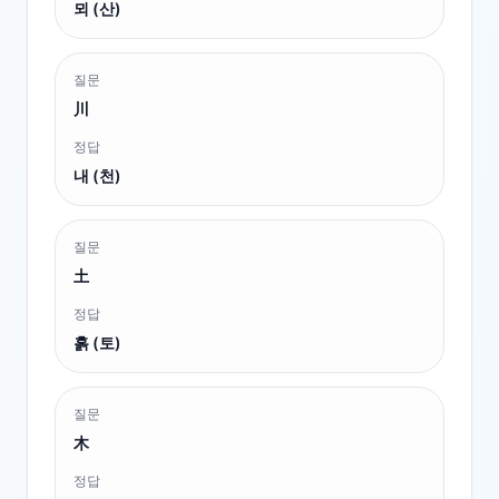
뫼 (산)
질문
川
정답
내 (천)
질문
土
정답
흙 (토)
질문
木
정답