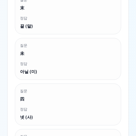
末
정답
끝 (말)
질문
未
정답
아닐 (미)
질문
四
정답
넷 (사)