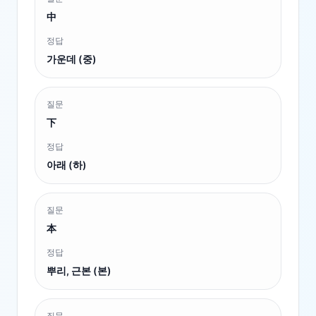
中
정답
가운데 (중)
질문
下
정답
아래 (하)
질문
本
정답
뿌리, 근본 (본)
질문