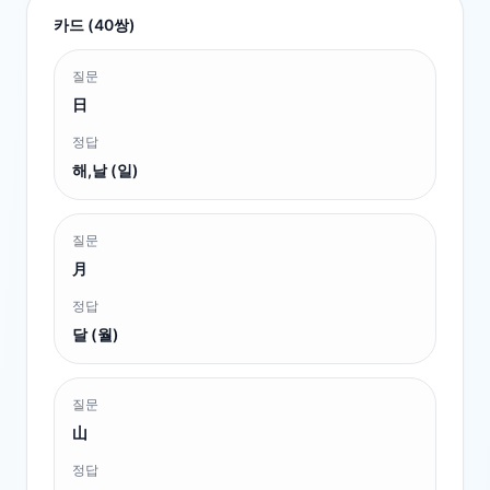
카드 (
40
쌍)
질문
日
정답
해,날 (일)
질문
月
정답
달 (월)
질문
山
정답