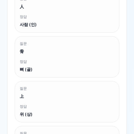
人
정답
사람 (인)
질문
骨
정답
뼈 (골)
질문
上
정답
위 (상)
질문