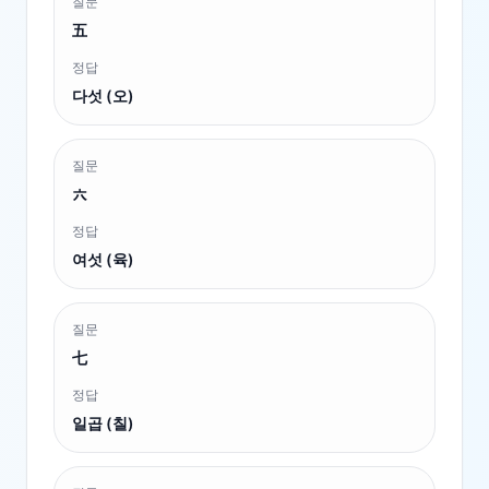
질문
五
정답
다섯 (오)
질문
六
정답
여섯 (육)
질문
七
정답
일곱 (칠)