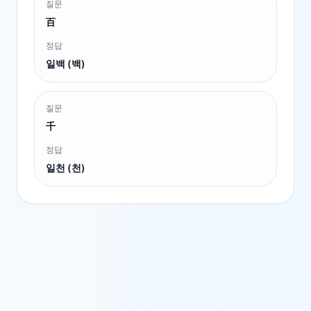
질문
百
정답
일백 (백)
질문
千
정답
일천 (천)