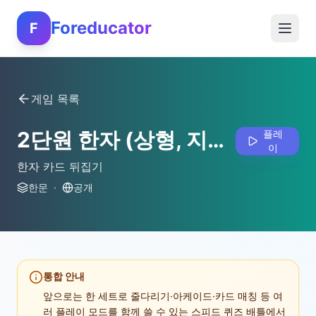
Foreducator
F
게임 목록
2단원 한자 (상형, 지사)
플레
이
한자 카드 뒤집기
한문
·
공개
통합 안내
앞으로는 한 세트로 줄다리기·아케이드·카드 매칭 등 여
러 플레이 모드를 함께 쓸 수 있는 스피드 퀴즈 배틀에서