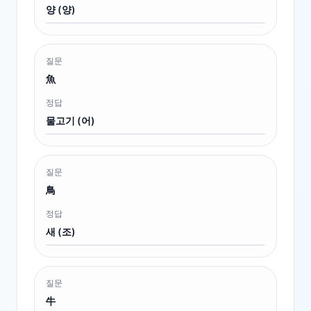
양 (양)
질문
魚
정답
물고기 (어)
질문
鳥
정답
새 (조)
질문
牛