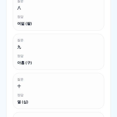
질문
八
정답
여덟 (팔)
질문
九
정답
아홉 (구)
질문
十
정답
열 (십)