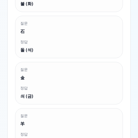
불 (화)
질문
石
정답
돌 (석)
질문
金
정답
쇠 (금)
질문
羊
정답