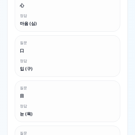
心
정답
마음 (심)
질문
口
정답
입 (구)
질문
目
정답
눈 (목)
질문