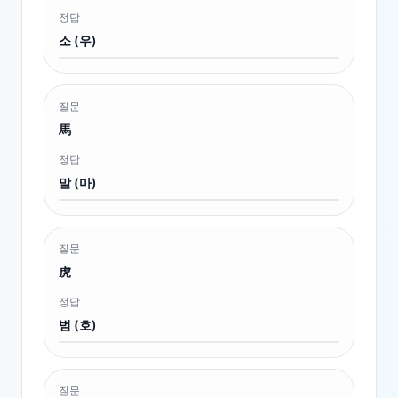
정답
소 (우)
질문
馬
정답
말 (마)
질문
虎
정답
범 (호)
질문