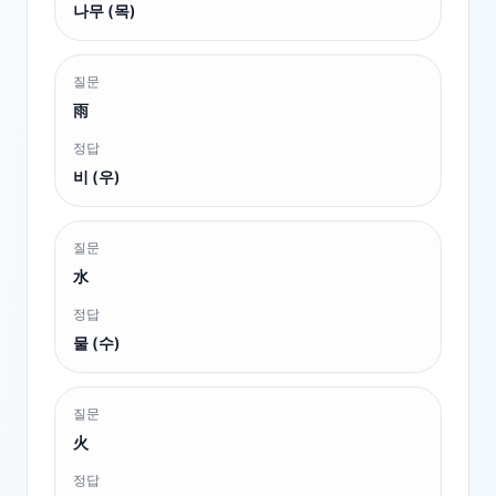
나무 (목)
질문
雨
정답
비 (우)
질문
水
정답
물 (수)
질문
火
정답