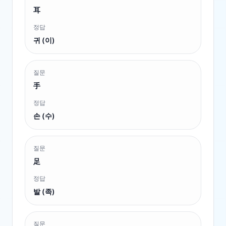
耳
정답
귀 (이)
질문
手
정답
손 (수)
질문
足
정답
발 (족)
질문