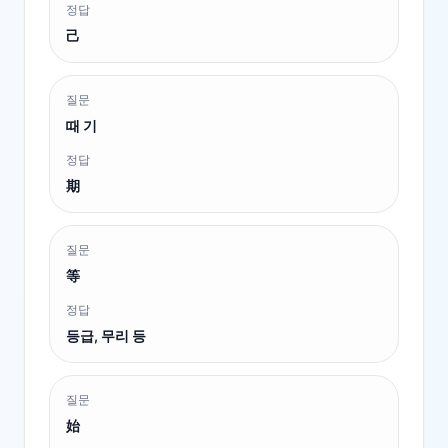
정답
己
질문
때 기
정답
期
질문
等
정답
등급, 무리 등
질문
始