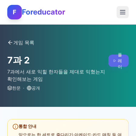
Foreducator
F
게임 목록
플
7과 2
레
이
7과에서 새로 익힐 한자들을 제대로 익혔는지
확인해보는 게임
한문
·
공개
통합 안내
앞으로는 한 세트로 줄다리기·아케이드·카드 매칭 등 여