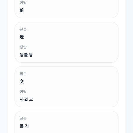
정답
前
질문
燈
정답
등불 등
질문
交
정답
사귈 교
질문
몸 기