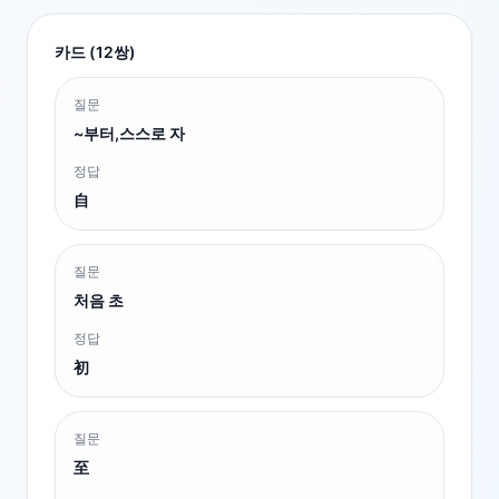
카드 (
12
쌍)
질문
~부터,스스로 자
정답
自
질문
처음 초
정답
初
질문
至