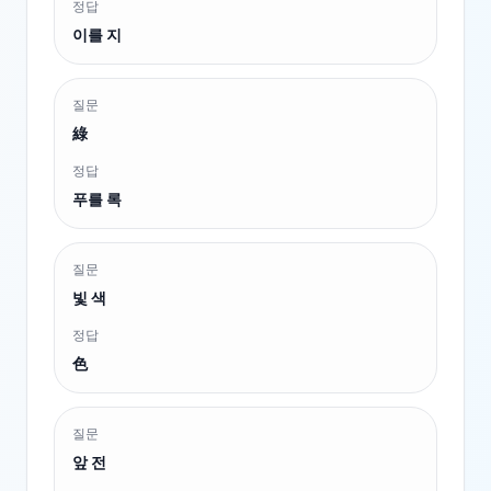
정답
이를 지
질문
綠
정답
푸를 록
질문
빛 색
정답
色
질문
앞 전