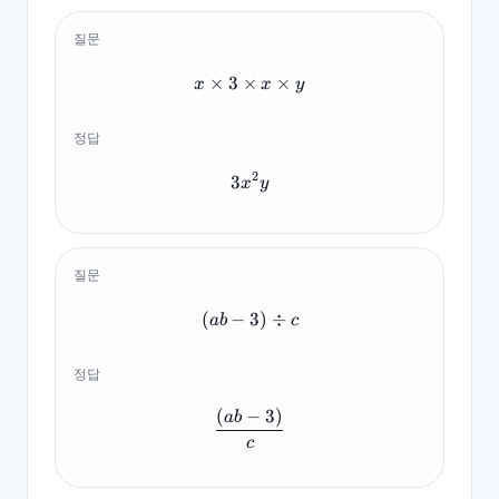
질문
×
3
×
x \times 3 \times x \times y
×
x
x
y
정답
2
3
3x^2y
x
y
질문
(
−
(ab-3) \div c
3
)
÷
ab
c
정답
(
−
3
)
\frac{(ab-3)}{c}
ab
c