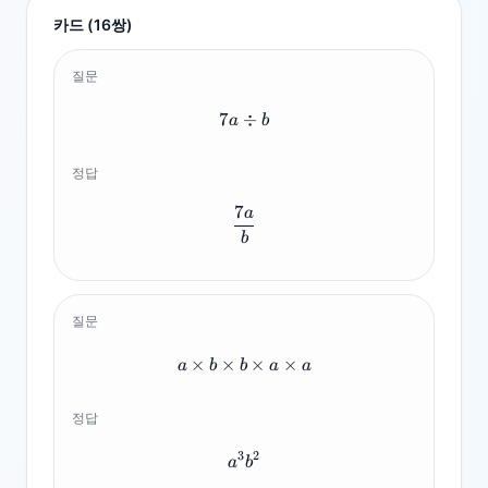
카드 (
16
쌍)
질문
7
÷
7a \div b
a
b
정답
7
a
\frac{7a}{b}
b
질문
×
×
a \times b \times b \times a 
×
×
a
b
b
a
a
정답
3
2
a^3b^2
a
b