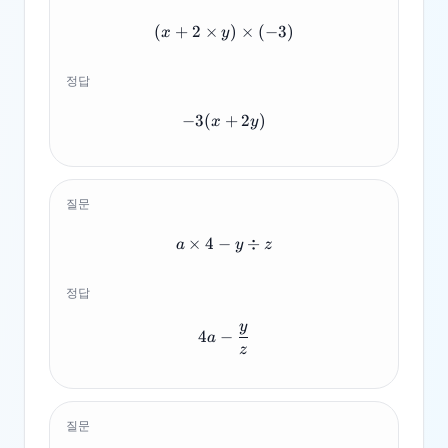
(
+
2
×
(x+2 \times y) \times (-3)
)
×
(
−
3
)
x
y
정답
−
3
(
-3(x+2y)
+
2
)
x
y
질문
×
4
−
a \times 4 - y \div z
÷
a
y
z
정답
y
4a - \frac{y}{z}
4
−
a
z
질문