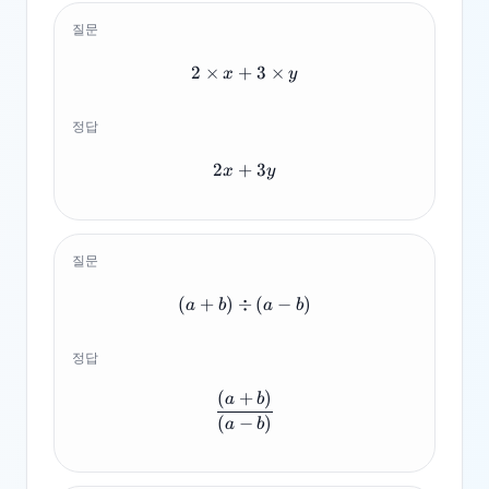
질문
2
×
+
2 \times x + 3 \times y
3
×
x
y
정답
2
+
2x+3y
3
x
y
질문
(
+
)
÷
(a+b) \div (a-b)
(
−
)
a
b
a
b
정답
(
+
)
\frac{(a+b)}{(a-b)}
a
b
(
−
)
a
b