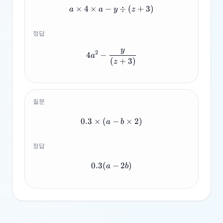
×
4
×
−
a \times 4 \times a - y \div (
÷
(
+
3
)
a
a
y
z
정답
y
4a^2 - \frac{y}{(z+3)}
2
4
−
a
(
+
3
)
z
질문
0.3
×
(
0.3 \times (a-b \times 2)
−
×
2
)
a
b
정답
0.3
(
0.3(a-2b)
−
2
)
a
b