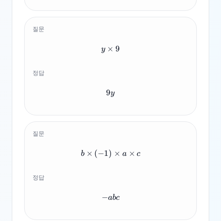
질문
×
y \times 9
9
y
정답
9
9y
y
질문
×
(
−
1
)
b \times {(-1)} \times a \tim
×
×
b
a
c
정답
−
-abc
ab
c