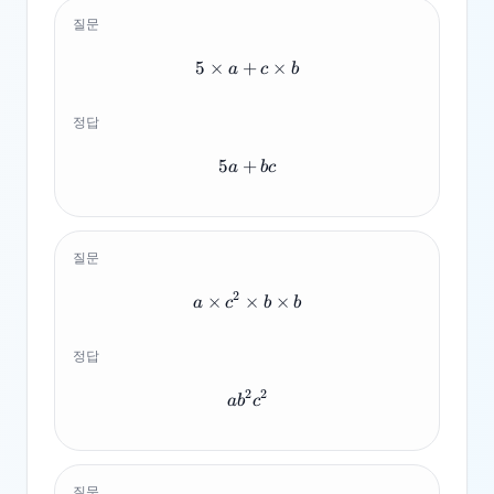
질문
5
×
+
5 \times a + c \times b
×
a
c
b
정답
5
+
5a+bc
a
b
c
질문
2
×
×
a \times c^2 \times b \times 
×
a
c
b
b
정답
2
2
ab^2c^2
a
b
c
질문