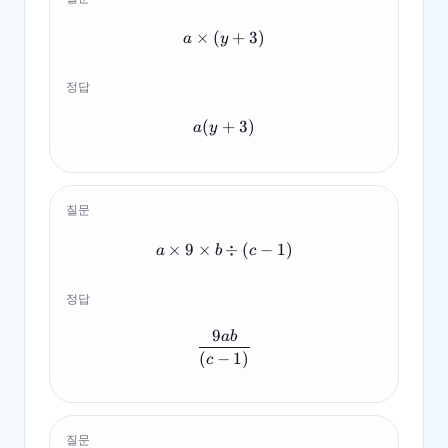
×
(
a \times (y+3)
+
3
)
a
y
정답
(
+
a(y+3)
3
)
a
y
질문
×
9
×
a \times 9 \times b \div (c-1)
÷
(
−
1
)
a
b
c
정답
9
ab
\frac{9ab}{(c-1)}
(
−
1
)
c
질문