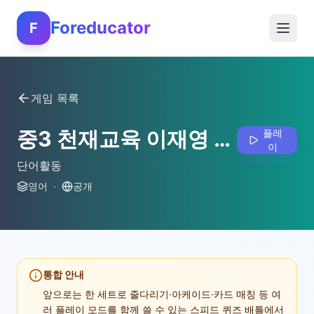
Foreducator
F
게임 목록
중3 천재교육 이재영 3과
플레
이
단어활동
영어
·
공개
통합 안내
앞으로는 한 세트로 줄다리기·아케이드·카드 매칭 등 여
러 플레이 모드를 함께 쓸 수 있는 스피드 퀴즈 배틀에서