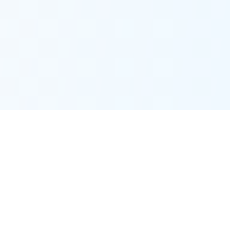
Foreducator
F