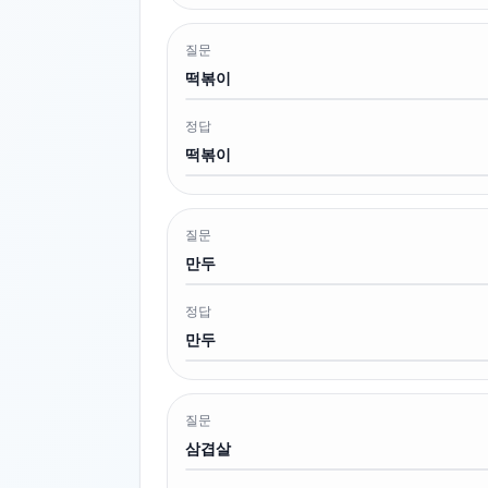
질문
떡볶이
정답
떡볶이
질문
만두
정답
만두
질문
삼겹살