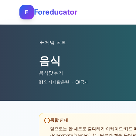
Foreducator
F
게임 목록
음식
음식맞추기
인지재활훈련
·
공개
통합 안내
앞으로는 한 세트로 줄다리기·아케이드·카드 매
(/classmate/games/...)는 당분간 계