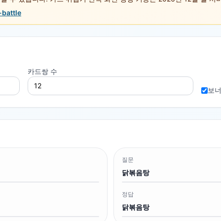
-battle
카드쌍 수
보너
질문
닭볶음탕
정답
닭볶음탕