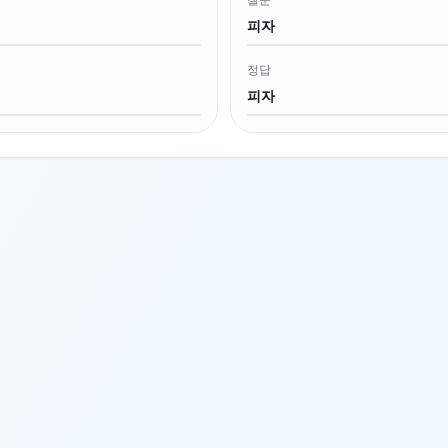
피자
정답
피자