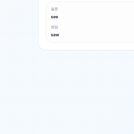
질문
see
정답
saw