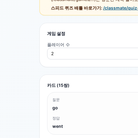
스피드 퀴즈 배틀 바로가기:
/classmate/quiz
게임 설정
플레이어 수
카드 (
15
쌍)
질문
go
정답
went