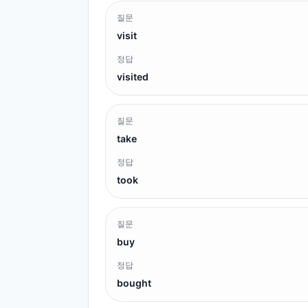
질문
visit
정답
visited
질문
take
정답
took
질문
buy
정답
bought