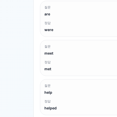
질문
are
정답
were
질문
meet
정답
met
질문
help
정답
helped