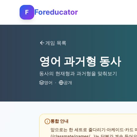
Foreducator
F
게임 목록
영어 과거형 동사
동사의 현재형과 과거형을 맞춰보기
영어
·
공개
통합 안내
앞으로는 한 세트로 줄다리기·아케이드·카드 매
(/classmate/games/...)는 당분간 계