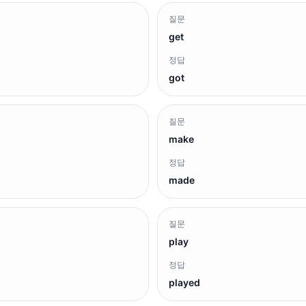
질문
get
정답
got
질문
make
정답
made
질문
play
정답
played