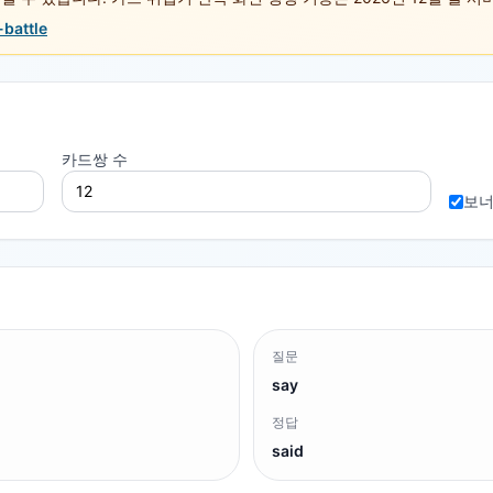
-battle
카드쌍 수
보너
질문
say
정답
said