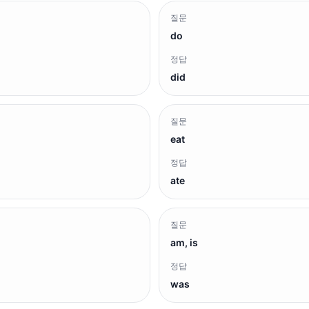
질문
do
정답
did
질문
eat
정답
ate
질문
am, is
정답
was