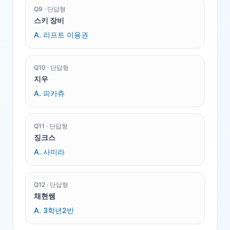
Q
9
·
단답형
스키 장비
A.
리프트 이용권
Q
10
·
단답형
지우
A.
피카츄
Q
11
·
단답형
징크스
A.
사미라
Q
12
·
단답형
채현쌤
A.
3학년2반