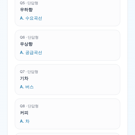
Q
5
·
단답형
우하향
A.
수요곡선
Q
6
·
단답형
우상향
A.
공급곡선
Q
7
·
단답형
기차
A.
버스
Q
8
·
단답형
커피
A.
차