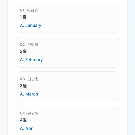
Q
1
·
단답형
1월
A.
January
Q
2
·
단답형
2월
A.
February
Q
3
·
단답형
3월
A.
March
Q
4
·
단답형
4월
A.
April