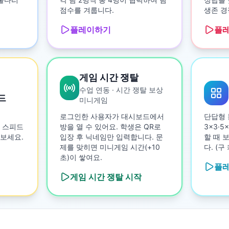
점수를 겨룹니다.
생존 경
플레이하기
플
게임 시간 쟁탈
수업 연동 · 시간 쟁탈 보상
드
미니게임
로그인한 사용자가 대시보드에서
단답형 
 스피드
방을 열 수 있어요. 학생은 QR로
3×3·
보세요.
입장 후 닉네임만 입력합니다. 문
할 때 
제를 맞히면 미니게임 시간(+10
다. (
초)이 쌓여요.
플
게임 시간 쟁탈
시작