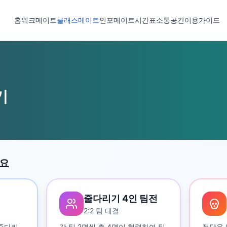
홈
워크메이트
클래스메이트
인포메이트
시간표
소통공간
이용가이드
기
세요
줄다리기 4인 팀전
2:2 팀 대결
 줄다리
각 팀 2명씩 총 4명이 협력하여 팀
정답을 