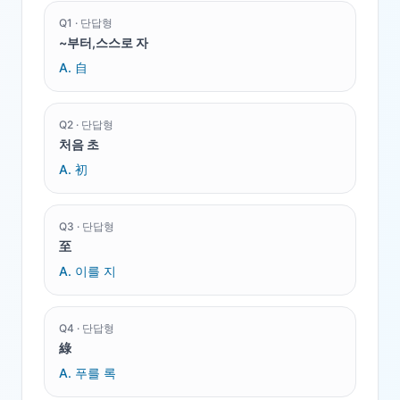
Q
1
·
단답형
~부터,스스로 자
A.
自
Q
2
·
단답형
처음 초
A.
初
Q
3
·
단답형
至
A.
이를 지
Q
4
·
단답형
綠
A.
푸를 록