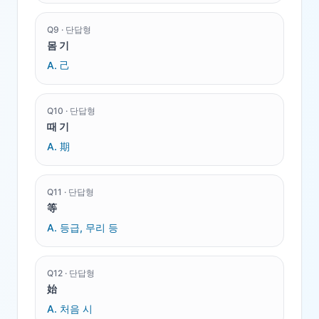
Q
9
·
단답형
몸 기
A.
己
Q
10
·
단답형
때 기
A.
期
Q
11
·
단답형
等
A.
등급, 무리 등
Q
12
·
단답형
始
A.
처음 시