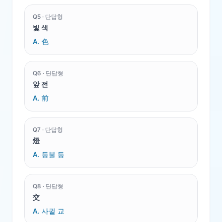
Q
5
·
단답형
빛 색
A.
色
Q
6
·
단답형
앞 전
A.
前
Q
7
·
단답형
燈
A.
등불 등
Q
8
·
단답형
交
A.
사귈 교