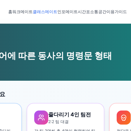
홈
워크메이트
클래스메이트
인포메이트
시간표
소통공간
이용가이드
주어에 따른 동사의 명령문 형태
세요
줄다리기 4인 팀전
2:2 팀 대결
 줄다리
각 팀 2명씩 총 4명이 협력하여 팀
정답을 