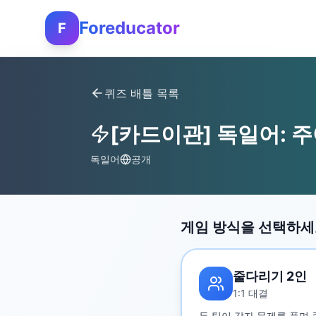
Foreducator
F
퀴즈 배틀 목록
[카드이관] 독일어: 
독일어
공개
게임 방식을 선택하
줄다리기 2인
1:1 대결
두 팀이 각자 문제를 풀며