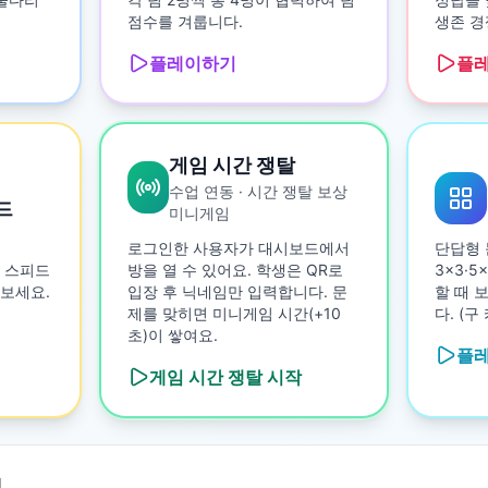
점수를 겨룹니다.
생존 경
플레이하기
플
게임 시간 쟁탈
수업 연동 · 시간 쟁탈 보상
드
미니게임
로그인한 사용자가 대시보드에서
단답형 
 스피드
방을 열 수 있어요. 학생은 QR로
3×3·
보세요.
입장 후 닉네임만 입력합니다. 문
할 때 
제를 맞히면 미니게임 시간(+10
다. (
초)이 쌓여요.
플
게임 시간 쟁탈
시작

