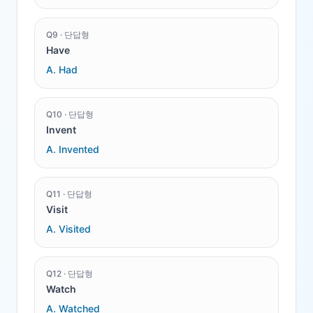
Q
9
·
단답형
Have
A.
Had
Q
10
·
단답형
Invent
A.
Invented
Q
11
·
단답형
Visit
A.
Visited
Q
12
·
단답형
Watch
A.
Watched