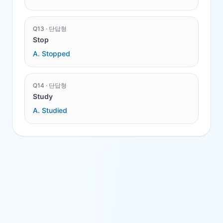
Q
13
·
단답형
Stop
A.
Stopped
Q
14
·
단답형
Study
A.
Studied