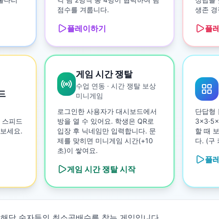
점수를 겨룹니다.
생존 경
플레이하기
플
게임 시간 쟁탈
수업 연동 · 시간 쟁탈 보상
드
미니게임
로그인한 사용자가 대시보드에서
단답형 
 스피드
방을 열 수 있어요. 학생은 QR로
3×3·
보세요.
입장 후 닉네임만 입력합니다. 문
할 때 
제를 맞히면 미니게임 시간(+10
다. (
초)이 쌓여요.
플
게임 시간 쟁탈
시작
 해당 숫자들의 최소공배수를 찾는 게임입니다.
