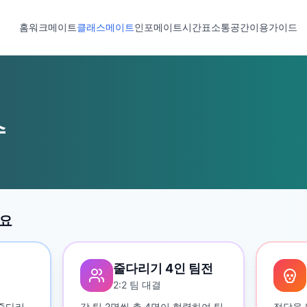
홈
워크메이트
클래스메이트
인포메이트
시간표
소통공간
이용가이드
수
세요
줄다리기 4인 팀전
2:2 팀 대결
 줄다리
각 팀 2명씩 총 4명이 협력하여 팀
정답을 