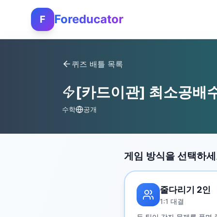
Foreducator
F
퀴즈 배틀 목록
[카드이관] 최소공배
수학
공개
게임 방식을 선택하
줄다리기 2인
1:1 대결
두 팀이 각자 문제를 풀며