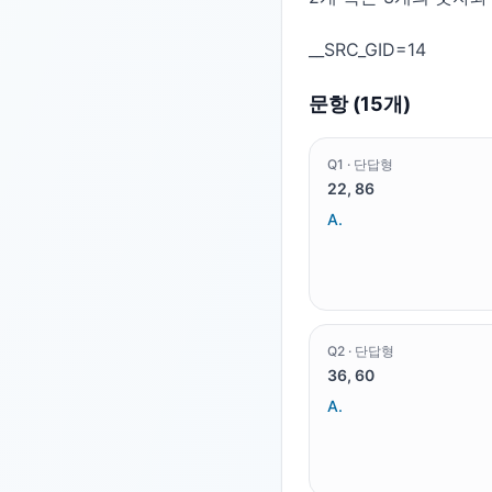
문항 (
15
개)
Q
1
·
단답형
22, 86
A.
Q
2
·
단답형
36, 60
A.