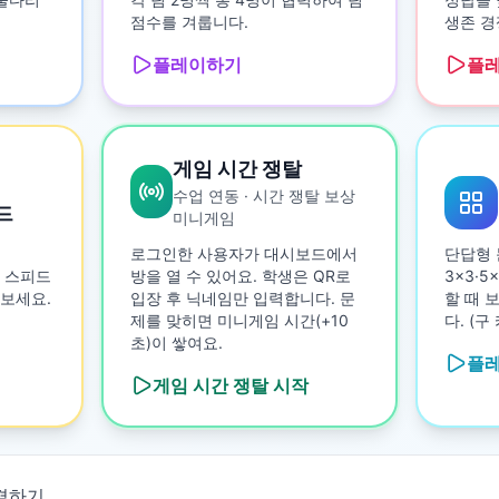
점수를 겨룹니다.
생존 경
플레이하기
플
게임 시간 쟁탈
수업 연동 · 시간 쟁탈 보상
드
미니게임
로그인한 사용자가 대시보드에서
단답형 
 스피드
방을 열 수 있어요. 학생은 QR로
3×3·
보세요.
입장 후 닉네임만 입력합니다. 문
할 때 
제를 맞히면 미니게임 시간(+10
다. (
초)이 쌓여요.
플
게임 시간 쟁탈
시작
결하기
