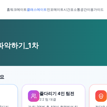
홈
워크메이트
클래스메이트
인포메이트
시간표
소통공간
이용가이드
파악하기_1차
세요
줄다리기 4인 팀전
2:2 팀 대결
 줄다리
각 팀 2명씩 총 4명이 협력하여 팀
정답을 