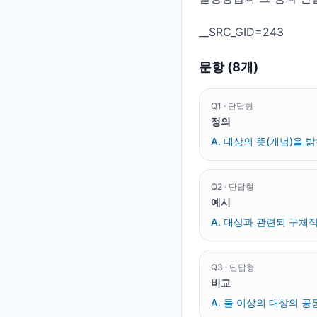
문항 (
8
개)
Q
1
·
단답형
정의
A.
대상의 뜻(개념)을 
Q
2
·
단답형
예시
A.
대상과 관련되 구체적
Q
3
·
단답형
비교
A.
둘 이상의 대상의 공