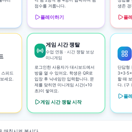
점수를 겨룹니다.
생존 경
플레이하기
플
게임 시간 쟁탈
수업 연동 · 시간 쟁탈 보상
드
미니게임
로그인한 사용자가 대시보드에서
단답형 
 스피드
방을 열 수 있어요. 학생은 QR로
3×3·
보세요.
입장 후 닉네임만 입력합니다. 문
할 때 
제를 맞히면 미니게임 시간(+10
다. (
초)이 쌓여요.
플
게임 시간 쟁탈
시작
 매칭시켜 봅시다.
