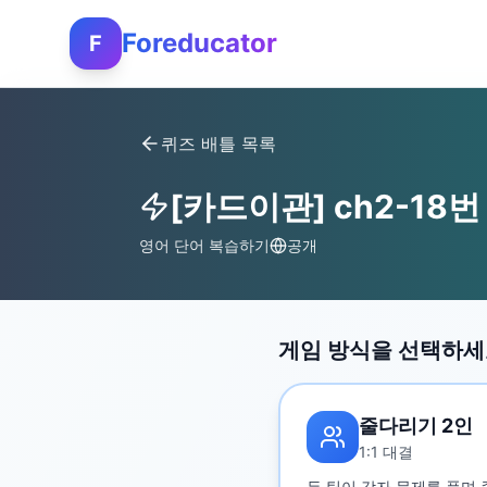
Foreducator
F
퀴즈 배틀 목록
[카드이관] ch2-18번
영어 단어 복습하기
공개
게임 방식을 선택하
줄다리기 2인
1:1 대결
두 팀이 각자 문제를 풀며