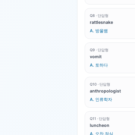
Q
8
·
단답형
rattlesnake
A.
방울뱀
Q
9
·
단답형
vomit
A.
토하다
Q
10
·
단답형
anthropologist
A.
인류학자
Q
11
·
단답형
luncheon
A.
오찬,점심