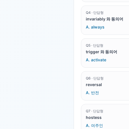
Q
4
·
단답형
invariably 와 동의어
A.
always
Q
5
·
단답형
trigger 와 동의어
A.
activate
Q
6
·
단답형
reversal
A.
반전
Q
7
·
단답형
hostess
A.
여주인