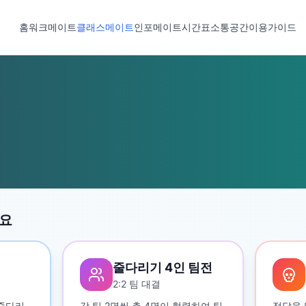
홈
워크메이트
클래스메이트
인포메이트
시간표
소통공간
이용가이드
세요
줄다리기 4인 팀전
2:2 팀 대결
 줄다리
각 팀 2명씩 총 4명이 협력하여 팀
정답을 