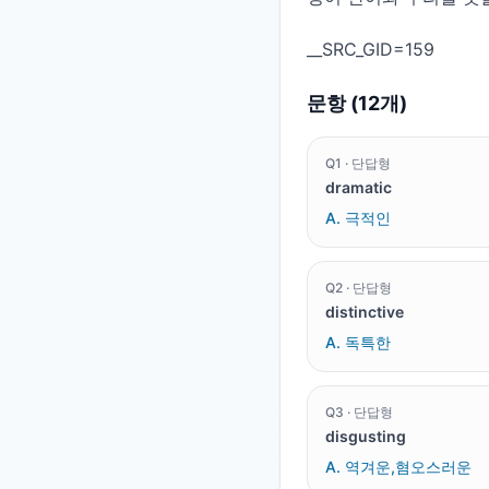
문항 (
12
개)
Q
1
·
단답형
dramatic
A.
극적인
Q
2
·
단답형
distinctive
A.
독특한
Q
3
·
단답형
disgusting
A.
역겨운,혐오스러운