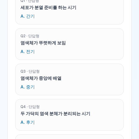
Q
1
·
단답형
세포가 분열 준비를 하는 시기
A.
간기
Q
2
·
단답형
염색체가 뚜렷하게 보임
A.
전기
Q
3
·
단답형
염색체가 중앙에 배열
A.
중기
Q
4
·
단답형
두 가닥의 염색 분체가 분리되는 시기
A.
후기