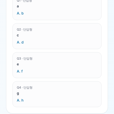
Q
1
·
단답형
a
A.
b
Q
2
·
단답형
c
A.
d
Q
3
·
단답형
e
A.
f
Q
4
·
단답형
g
A.
h