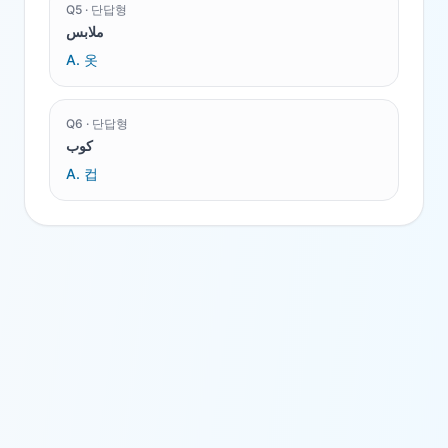
Q
5
·
단답형
ملابس
A.
옷
Q
6
·
단답형
كوب
A.
컵