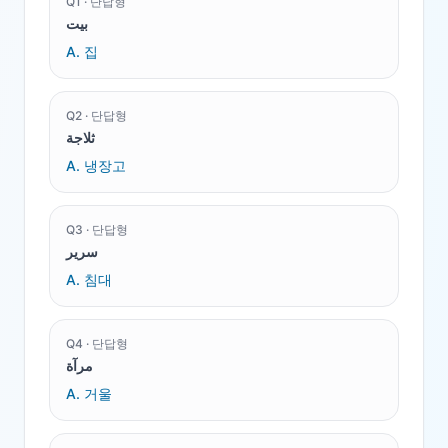
Q
1
·
단답형
بيت
A.
집
Q
2
·
단답형
ثلاجة
A.
냉장고
Q
3
·
단답형
سرير
A.
침대
Q
4
·
단답형
مرآة
A.
거울