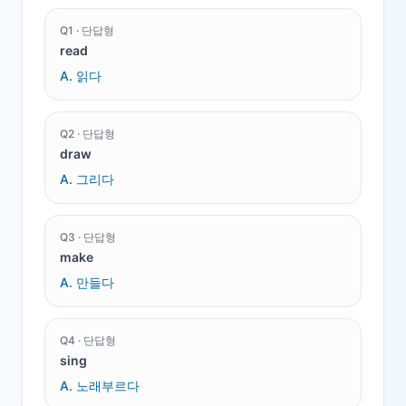
Q
1
·
단답형
read
A.
읽다
Q
2
·
단답형
draw
A.
그리다
Q
3
·
단답형
make
A.
만들다
Q
4
·
단답형
sing
A.
노래부르다