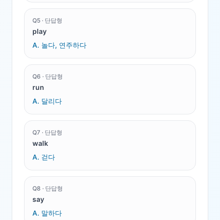
Q
5
·
단답형
play
A.
놀다, 연주하다
Q
6
·
단답형
run
A.
달리다
Q
7
·
단답형
walk
A.
걷다
Q
8
·
단답형
say
A.
말하다