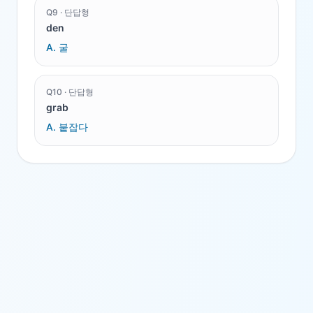
Q
9
·
단답형
den
A.
굴
Q
10
·
단답형
grab
A.
붙잡다