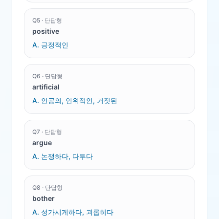
Q
5
·
단답형
positive
A.
긍정적인
Q
6
·
단답형
artificial
A.
인공의, 인위적인, 거짓된
Q
7
·
단답형
argue
A.
논쟁하다, 다투다
Q
8
·
단답형
bother
A.
성가시게하다, 괴롭히다