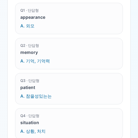
Q
1
·
단답형
appearance
A.
외모
Q
2
·
단답형
memory
A.
기억, 기억력
Q
3
·
단답형
patient
A.
참을성있는는
Q
4
·
단답형
situation
A.
상황, 처치