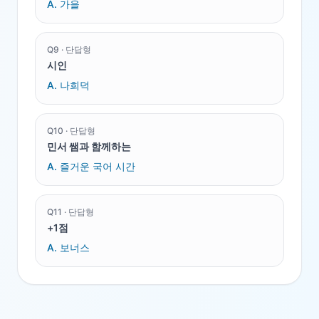
A.
가을
Q
9
·
단답형
시인
A.
나희덕
Q
10
·
단답형
민서 쌤과 함께하는
A.
즐거운 국어 시간
Q
11
·
단답형
+1점
A.
보너스