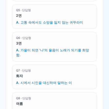
Q
5
·
단답형
2연
A.
고통 속에서도 소망을 잃지 않는 귀뚜라미
Q
6
·
단답형
3연
A.
가을이 되면 '나'의 울음이 노래가 되기를 희망
함.
Q
7
·
단답형
화자
A.
시에서 시인을 대신하여 말하는 이
Q
8
·
단답형
여름