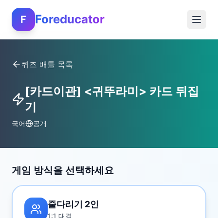
Foreducator
F
퀴즈 배틀 목록
[카드이관] <귀뚜라미> 카드 뒤집
기
국어
공개
게임 방식을 선택하세요
줄다리기 2인
1:1 대결