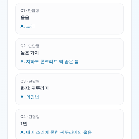
Q
1
·
단답형
울음
A.
노래
Q
2
·
단답형
높은 가지
A.
지하도 콘크리트 벽 좁은 틈
Q
3
·
단답형
화자: 귀뚜라미
A.
의인법
Q
4
·
단답형
1연
A.
매미 소리에 묻힌 귀뚜라미의 울음