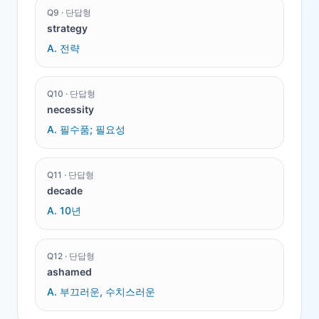
Q
9
·
단답형
strategy
A.
전략
Q
10
·
단답형
necessity
A.
필수품; 필요성
Q
11
·
단답형
decade
A.
10년
Q
12
·
단답형
ashamed
A.
부끄러운, 수치스러운