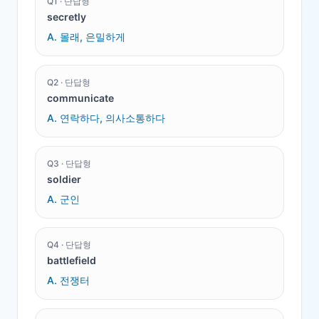
Q
1
·
단답형
secretly
A.
몰래, 은밀하게
Q
2
·
단답형
communicate
A.
연락하다, 의사소통하다
Q
3
·
단답형
soldier
A.
군인
Q
4
·
단답형
battlefield
A.
전쟁터