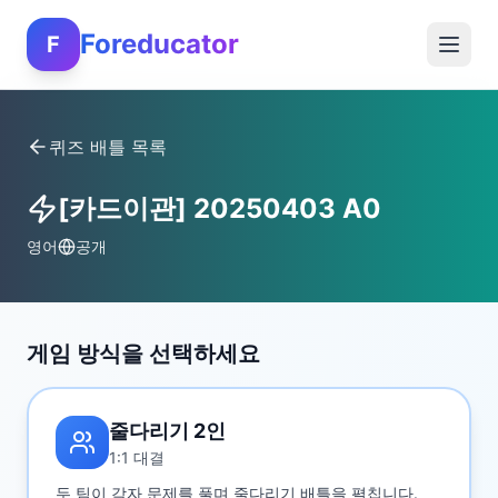
Foreducator
F
퀴즈 배틀 목록
[카드이관] 20250403 A0
영어
공개
게임 방식을 선택하세요
줄다리기 2인
1:1 대결
두 팀이 각자 문제를 풀며 줄다리기 배틀을 펼칩니다.