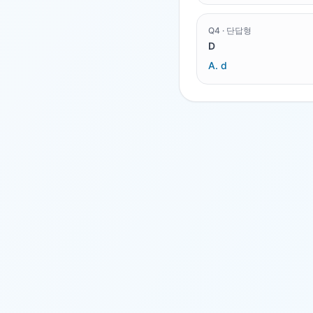
Q
4
·
단답형
D
A.
d