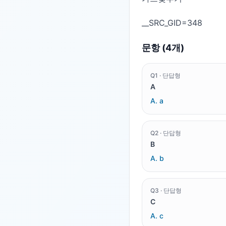
문항 (
4
개)
Q
1
·
단답형
A
A.
a
Q
2
·
단답형
B
A.
b
Q
3
·
단답형
C
A.
c