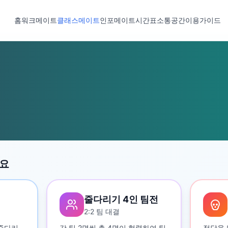
홈
워크메이트
클래스메이트
인포메이트
시간표
소통공간
이용가이드
세요
줄다리기 4인 팀전
2:2 팀 대결
 줄다리
각 팀 2명씩 총 4명이 협력하여 팀
정답을 