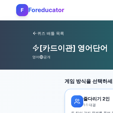
Foreducator
F
퀴즈 배틀 목록
[카드이관] 영어단어
영어
공개
게임 방식을 선택하
줄다리기 2인
1:1 대결
두 팀이 각자 문제를 풀며