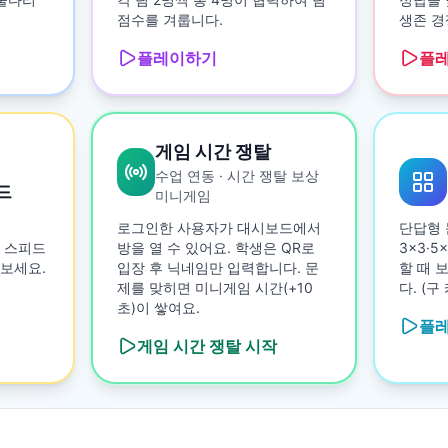
점수를 겨룹니다.
생존 경
플레이하기
플
게임 시간 쟁탈
수업 연동 · 시간 쟁탈 보상
드
미니게임
로그인한 사용자가 대시보드에서
단답형 
 스피드
방을 열 수 있어요. 학생은 QR로
3×3·
보세요.
입장 후 닉네임만 입력합니다. 문
할 때 
제를 맞히면 미니게임 시간(+10
다. (
초)이 쌓여요.
플
게임 시간 쟁탈
시작