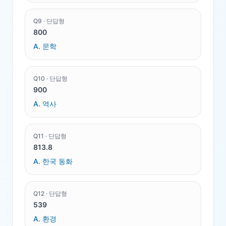
Q
9
·
단답형
800
A.
문학
Q
10
·
단답형
900
A.
역사
Q
11
·
단답형
813.8
A.
한국 동화
Q
12
·
단답형
539
A.
환경