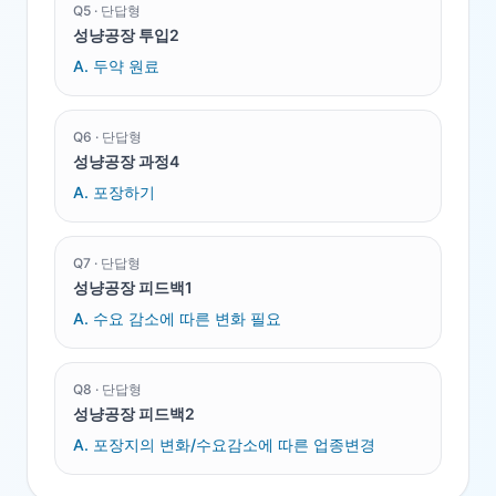
Q
5
·
단답형
성냥공장 투입2
A.
두약 원료
Q
6
·
단답형
성냥공장 과정4
A.
포장하기
Q
7
·
단답형
성냥공장 피드백1
A.
수요 감소에 따른 변화 필요
Q
8
·
단답형
성냥공장 피드백2
A.
포장지의 변화/수요감소에 따른 업종변경