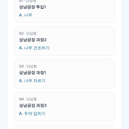
Q
1
·
단답형
성냥공장 투입1
A.
나무
Q
2
·
단답형
성냥공장 과정2
A.
나무 건조하기
Q
3
·
단답형
성냥공장 과정1
A.
나무 자르기
Q
4
·
단답형
성냥공장 과정3
A.
두약 입히기