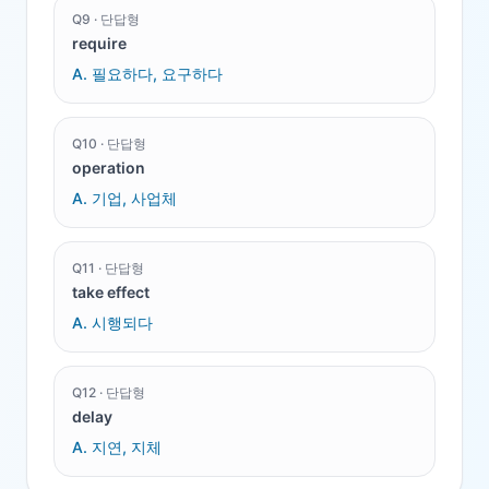
Q
9
·
단답형
require
A.
필요하다, 요구하다
Q
10
·
단답형
operation
A.
기업, 사업체
Q
11
·
단답형
take effect
A.
시행되다
Q
12
·
단답형
delay
A.
지연, 지체