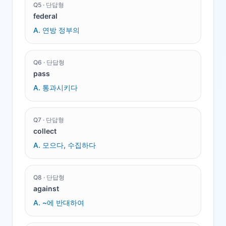
Q
5
·
단답형
federal
A.
연방 정부의
Q
6
·
단답형
pass
A.
통과시키다
Q
7
·
단답형
collect
A.
모으다, 수집하다
Q
8
·
단답형
against
A.
~에 반대하여