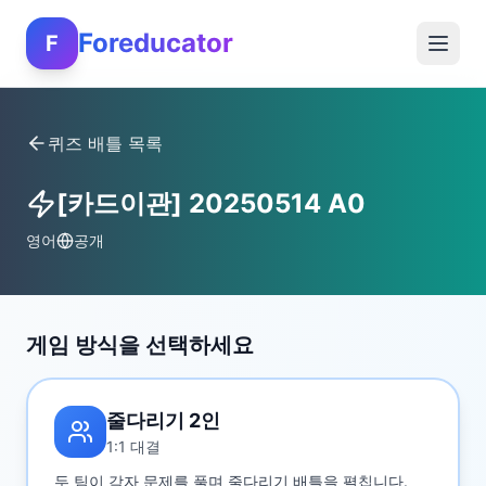
Foreducator
F
퀴즈 배틀 목록
[카드이관] 20250514 A0
영어
공개
게임 방식을 선택하세요
줄다리기 2인
1:1 대결
두 팀이 각자 문제를 풀며 줄다리기 배틀을 펼칩니다.