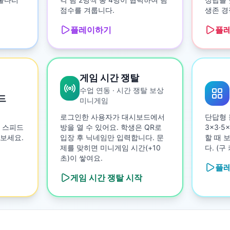
점수를 겨룹니다.
생존 경
플레이하기
플
게임 시간 쟁탈
수업 연동 · 시간 쟁탈 보상
드
미니게임
로그인한 사용자가 대시보드에서
단답형 
 스피드
방을 열 수 있어요. 학생은 QR로
3×3·
보세요.
입장 후 닉네임만 입력합니다. 문
할 때 
제를 맞히면 미니게임 시간(+10
다. (
초)이 쌓여요.
플
게임 시간 쟁탈
시작