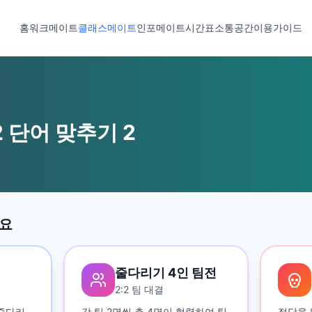
홈
워크메이트
클래스메이트
인포메이트
시간표
소통공간
이용가이드
 단어 맞추기 2
세요
줄다리기 4인 팀전
2:2 팀 대결
 줄다리
각 팀 2명씩 총 4명이 협력하여 팀
정답을 