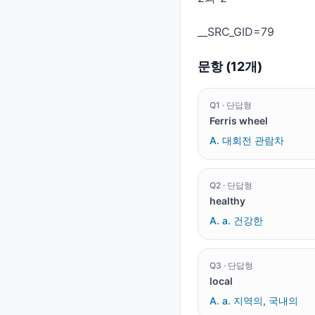
문항 (
12
개)
Q
1
·
단답형
Ferris wheel
A.
대회전 관람차
Q
2
·
단답형
healthy
A.
a. 건강한
Q
3
·
단답형
local
A.
a. 지역의, 국내의