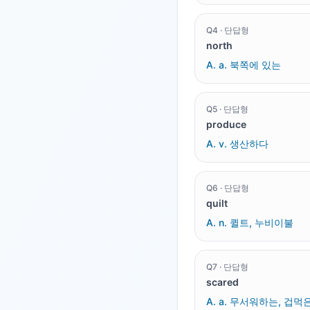
Q
4
·
단답형
north
A.
a. 북쪽에 있는
Q
5
·
단답형
produce
A.
v. 생산하다
Q
6
·
단답형
quilt
A.
n. 퀼트, 누비이불
Q
7
·
단답형
scared
A.
a. 무서워하는, 겁먹