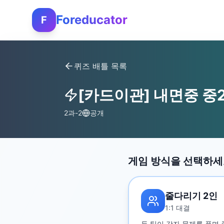
Foreducator
F
퀴즈 배틀 목록
[카드이관] 내면중 중2
2과-2
공개
게임 방식을 선택하
줄다리기 2인
1:1 대결
두 팀이 각자 문제를 풀며