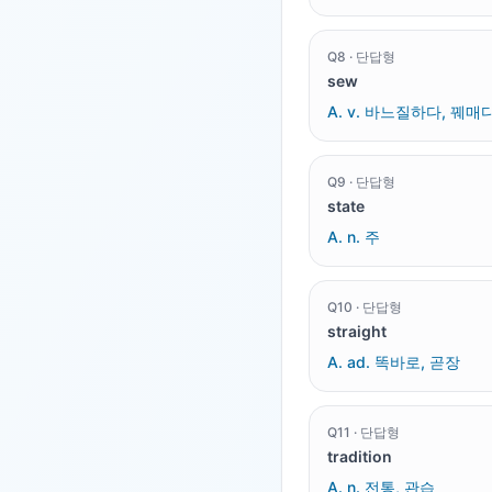
Q
8
·
단답형
sew
A.
v. 바느질하다, 꿰매
Q
9
·
단답형
state
A.
n. 주
Q
10
·
단답형
straight
A.
ad. 똑바로, 곧장
Q
11
·
단답형
tradition
A.
n. 전통, 관습