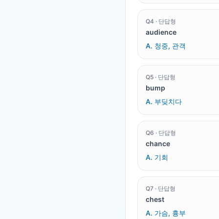
Q
4
·
단답형
audience
A.
청중, 관객
Q
5
·
단답형
bump
A.
부딪치다
Q
6
·
단답형
chance
A.
기회
Q
7
·
단답형
chest
A.
가슴, 흉부