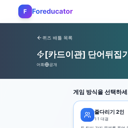
Foreducator
F
퀴즈 배틀 목록
[카드이관] 단어뒤집
어휘
공개
게임 방식을 선택하
줄다리기 2인
1:1 대결
두 팀이 각자 문제를 풀며