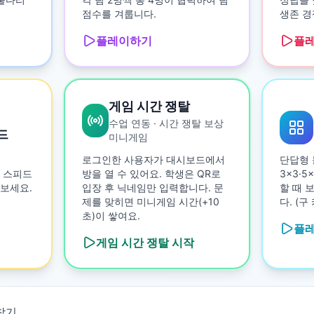
점수를 겨룹니다.
생존 경
플레이하기
플
게임 시간 쟁탈
수업 연동 · 시간 쟁탈 보상
드
미니게임
로그인한 사용자가 대시보드에서
단답형 
 스피드
방을 열 수 있어요. 학생은 QR로
3×3·
보세요.
입장 후 닉네임만 입력합니다. 문
할 때 
제를 맞히면 미니게임 시간(+10
다. (
초)이 쌓여요.
플
게임 시간 쟁탈
시작
기
