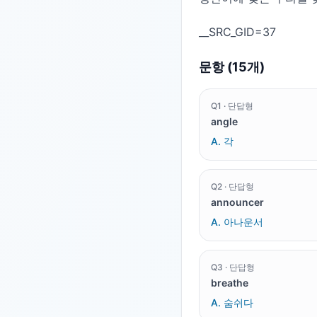
문항 (
15
개)
Q
1
·
단답형
angle
A.
각
Q
2
·
단답형
announcer
A.
아나운서
Q
3
·
단답형
breathe
A.
숨쉬다