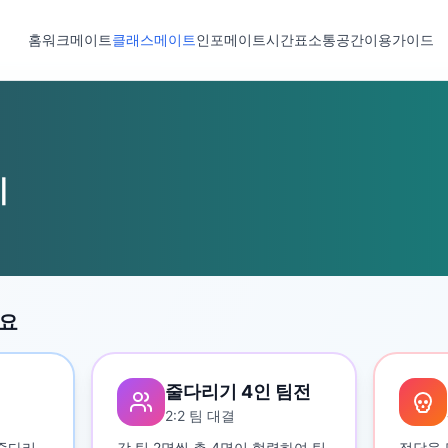
홈
워크메이트
클래스메이트
인포메이트
시간표
소통공간
이용가이드
기
세요
줄다리기 4인 팀전
2:2 팀 대결
 줄다리
각 팀 2명씩 총 4명이 협력하여 팀
정답을 