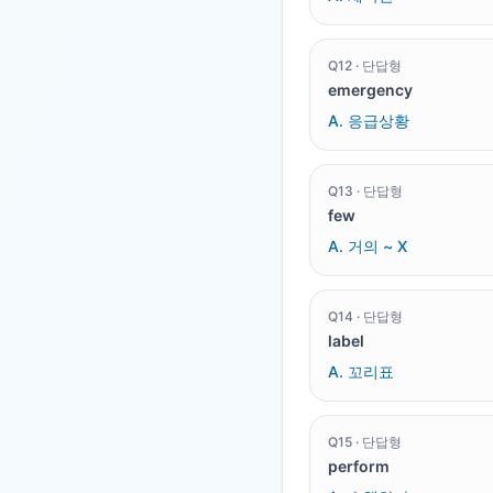
Q
12
·
단답형
emergency
A.
응급상황
Q
13
·
단답형
few
A.
거의 ~ X
Q
14
·
단답형
label
A.
꼬리표
Q
15
·
단답형
perform