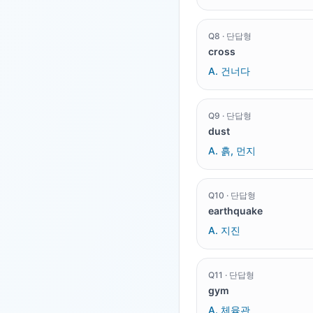
Q
8
·
단답형
cross
A.
건너다
Q
9
·
단답형
dust
A.
흙, 먼지
Q
10
·
단답형
earthquake
A.
지진
Q
11
·
단답형
gym
A.
체육관