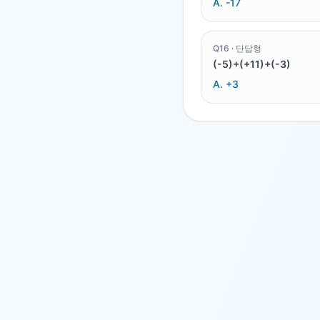
A.
-17
Q
16
·
단답형
(-5)+(+11)+(-3)
A.
+3