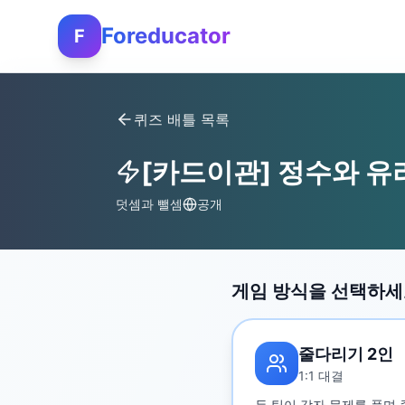
Foreducator
F
퀴즈 배틀 목록
[카드이관] 정수와 유
덧셈과 뺄셈
공개
게임 방식을 선택하
줄다리기 2인
1:1 대결
두 팀이 각자 문제를 풀며