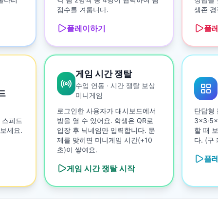
점수를 겨룹니다.
생존 경
플레이하기
플
게임 시간 쟁탈
수업 연동 · 시간 쟁탈 보상
드
미니게임
로그인한 사용자가 대시보드에서
단답형 
 스피드
방을 열 수 있어요. 학생은 QR로
3×3·
보세요.
입장 후 닉네임만 입력합니다. 문
할 때 
제를 맞히면 미니게임 시간(+10
다. (
초)이 쌓여요.
플
게임 시간 쟁탈
시작