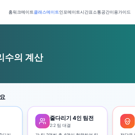
홈
워크메이트
클래스메이트
인포메이트
시간표
소통공간
이용가이드
리수의 계산
세요
줄다리기 4인 팀전
2:2 팀 대결
 줄다리
각 팀 2명씩 총 4명이 협력하여 팀
정답을 