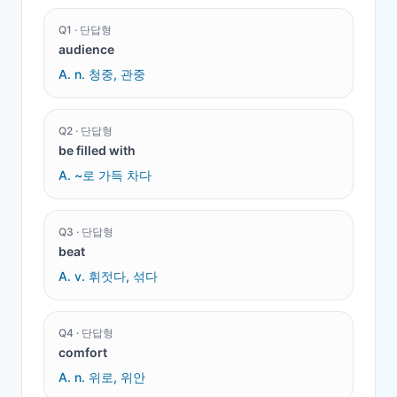
Q
1
·
단답형
audience
A.
n. 청중, 관중
Q
2
·
단답형
be filled with
A.
~로 가득 차다
Q
3
·
단답형
beat
A.
v. 휘젓다, 섞다
Q
4
·
단답형
comfort
A.
n. 위로, 위안