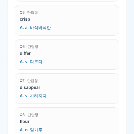
Q
5
·
단답형
crisp
A.
a. 바삭바삭한
Q
6
·
단답형
differ
A.
v. 다르다
Q
7
·
단답형
disappear
A.
v. 사라지다
Q
8
·
단답형
flour
A.
n. 밀가루