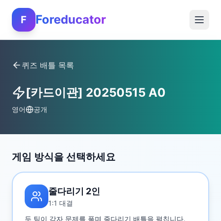
Foreducator
F
퀴즈 배틀 목록
[카드이관] 20250515 A0
영어
공개
게임 방식을 선택하세요
줄다리기 2인
1:1 대결
두 팀이 각자 문제를 풀며 줄다리기 배틀을 펼칩니다.