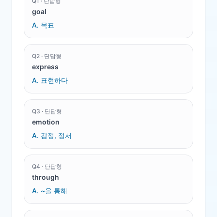
Q
1
·
단답형
goal
A.
목표
Q
2
·
단답형
express
A.
표현하다
Q
3
·
단답형
emotion
A.
감정, 정서
Q
4
·
단답형
through
A.
~을 통해