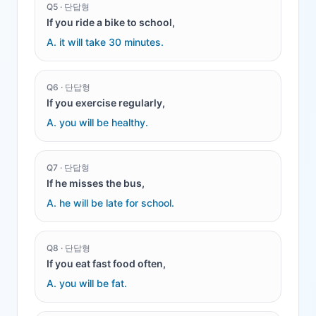
Q
5
·
단답형
If you ride a bike to school,
A.
it will take 30 minutes.
Q
6
·
단답형
If you exercise regularly,
A.
you will be healthy.
Q
7
·
단답형
If he misses the bus,
A.
he will be late for school.
Q
8
·
단답형
If you eat fast food often,
A.
you will be fat.