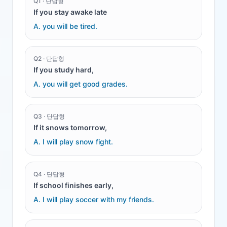
Q
1
·
단답형
If you stay awake late
A.
you will be tired.
Q
2
·
단답형
If you study hard,
A.
you will get good grades.
Q
3
·
단답형
If it snows tomorrow,
A.
I will play snow fight.
Q
4
·
단답형
If school finishes early,
A.
I will play soccer with my friends.