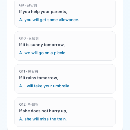
Q
9
·
단답형
If you help your parents,
A.
you will get some allowance.
Q
10
·
단답형
If it is sunny tomorrow,
A.
we will go on a picnic.
Q
11
·
단답형
If it rains tomorrow,
A.
I will take your umbrella.
Q
12
·
단답형
If she does not hurry up,
A.
she will miss the train.