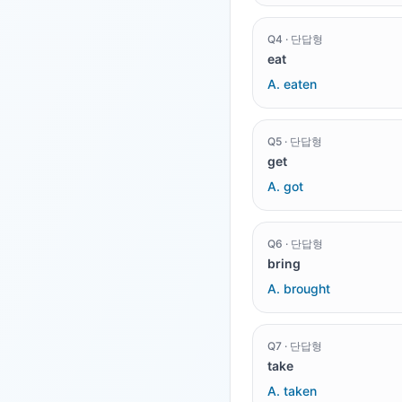
Q
4
·
단답형
eat
A.
eaten
Q
5
·
단답형
get
A.
got
Q
6
·
단답형
bring
A.
brought
Q
7
·
단답형
take
A.
taken