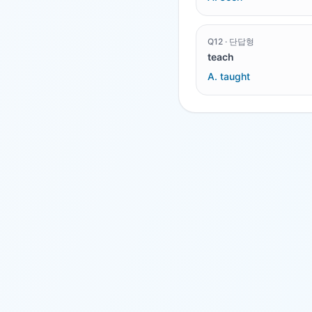
Q
12
·
단답형
teach
A.
taught