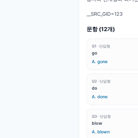
문항 (
12
개)
Q
1
·
단답형
go
A.
gone
Q
2
·
단답형
do
A.
done
Q
3
·
단답형
blow
A.
blown