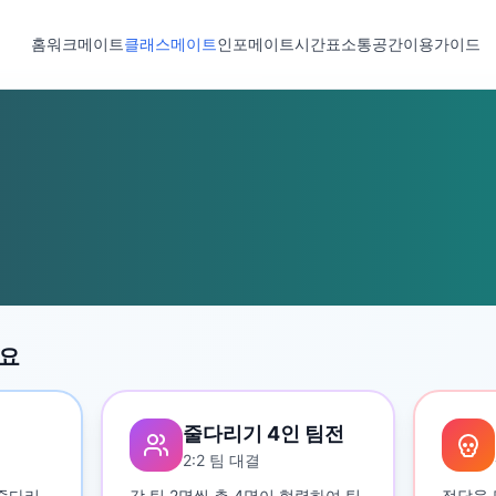
홈
워크메이트
클래스메이트
인포메이트
시간표
소통공간
이용가이드
세요
줄다리기 4인 팀전
2:2 팀 대결
 줄다리
각 팀 2명씩 총 4명이 협력하여 팀
정답을 