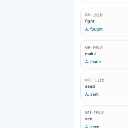
Q
8
·
단답형
fight
A.
fought
Q
9
·
단답형
make
A.
made
Q
10
·
단답형
send
A.
sent
Q
11
·
단답형
see
A.
seen