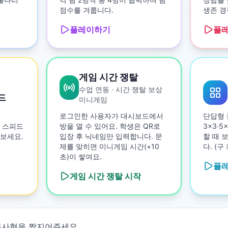
점수를 겨룹니다.
생존 경
플레이하기
플
게임 시간 쟁탈
수업 연동 · 시간 쟁탈 보상
드
미니게임
로그인한 사용자가 대시보드에서
단답형 
 스피드
방을 열 수 있어요. 학생은 QR로
3×3·
보세요.
입장 후 닉네임만 입력합니다. 문
할 때 
제를 맞히면 미니게임 시간(+10
다. (
초)이 쌓여요.
플
게임 시간 쟁탈
시작
사형을 짝지어주세요
