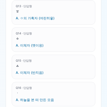
Q
13
·
단답형
ㆆ
A.
ㅇ의 가획자 (여린히읗)
Q
14
·
단답형
ㆁ
A.
이체자 (옛이응)
Q
15
·
단답형
ㅿ
A.
이체자 (반치음)
Q
16
·
단답형
ㆍ
A.
하늘을 본 떠 만든 모음