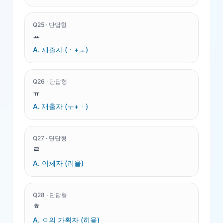
Q
25
·
단답형
ㅛ
A.
재출자 (ㆍ+ㅗ)
Q
26
·
단답형
ㅠ
A.
재출자 (ㅜ+ㆍ)
Q
27
·
단답형
ㄹ
A.
이체자 (리을)
Q
28
·
단답형
ㅎ
A.
ㅇ의 가획자 (히읗)