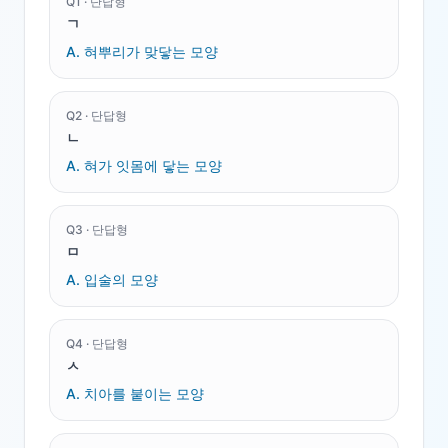
Q
1
·
단답형
ㄱ
A.
혀뿌리가 맞닿는 모양
Q
2
·
단답형
ㄴ
A.
혀가 잇몸에 닿는 모양
Q
3
·
단답형
ㅁ
A.
입술의 모양
Q
4
·
단답형
ㅅ
A.
치아를 붙이는 모양