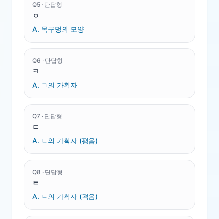
Q
5
·
단답형
ㅇ
A.
목구멍의 모양
Q
6
·
단답형
ㅋ
A.
ㄱ의 가획자
Q
7
·
단답형
ㄷ
A.
ㄴ의 가획자 (평음)
Q
8
·
단답형
ㅌ
A.
ㄴ의 가획자 (격음)