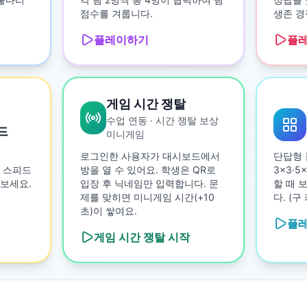
점수를 겨룹니다.
생존 경
플레이하기
플
게임 시간 쟁탈
수업 연동 · 시간 쟁탈 보상
드
미니게임
로그인한 사용자가 대시보드에서
단답형 
 스피드
방을 열 수 있어요. 학생은 QR로
3×3·
보세요.
입장 후 닉네임만 입력합니다. 문
할 때 
제를 맞히면 미니게임 시간(+10
다. (
초)이 쌓여요.
플
게임 시간 쟁탈
시작