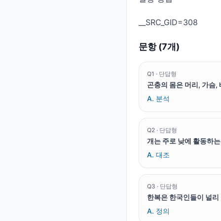
문항 (
7
개)
Q
1
·
단답형
곤충의 몸은 머리, 가슴,
A.
분석
Q
2
·
단답형
개는 주로 낮에 활동하는 
A.
대조
Q
3
·
단답형
한복은 한국인들이 널리 
A.
정의