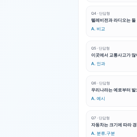
Q
4
·
단답형
텔레비전과 라디오는 둘 
A.
비교
Q
5
·
단답형
이곳에서 교통사고가 많이
A.
인과
Q
6
·
단답형
우리나라는 예로부터 발효 
A.
예시
Q
7
·
단답형
자동차는 크기에 따라 경차
A.
분류.구분