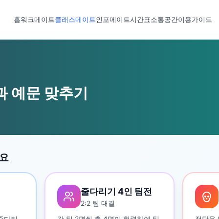
홈
워크메이트
클래스메이트
인포메이트
시간표
소통공간
이용가이드
과 예문 맞추기
세요
줄다리기 4인 팀전
2:2 팀 대결
 줄다리
각 팀 2명씩 총 4명이 협력하여 팀
정답을 